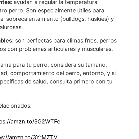
ntes:
ayudan a regular la temperatura
tro perro. Son especialmente útiles para
al sobrecalentamiento (bulldogs, huskies) y
alurosas.
bles:
son perfectas para climas fríos, perros
os con problemas articulares y musculares.
cama para tu perro, considera su tamaño,
idad, comportamiento del perro, entorno, y si
pecíficas de salud, consulta primero con tu
elacionados:
tps://amzn.to/3G2WTFe
ps://amzn.to/3YrMZTV