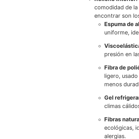
comodidad de la
encontrar son los
Espuma de al
uniforme, ide
Viscoelástic
presión en la
Fibra de poli
ligero, usad
menos durade
Gel refrigera
climas cálido
Fibras natur
ecológicas, i
alergias.