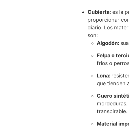
Cubierta:
es la p
proporcionar com
diario. Los mate
son:
Algodón:
sua
Felpa o terci
fríos o perros
Lona:
resiste
que tienden 
Cuero sintét
mordeduras. 
transpirable.
Material imp