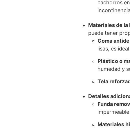
cachorros en
incontinencia.
Materiales de la
puede tener prop
Goma antide
lisas, es ide
Plástico o m
humedad y son
Tela reforza
Detalles adicion
Funda removi
impermeable p
Materiales h