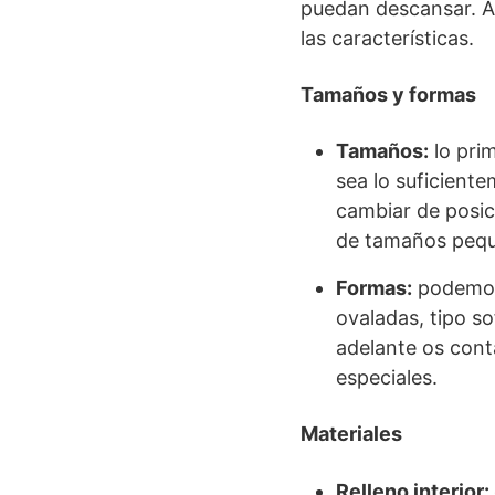
puedan descansar. A
las características.
Tamaños y formas
Tamaños:
lo pri
sea lo suficient
cambiar de posi
de tamaños pequ
Formas:
podemos 
ovaladas, tipo 
adelante os cont
especiales.
Materiales
Relleno interior: